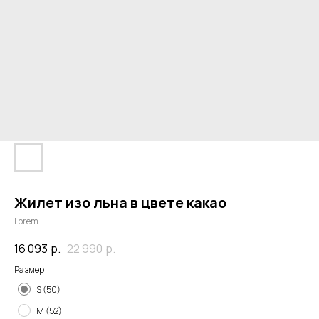
Жилет изо льна в цвете какао
Lorem
16 093
р.
22 990
р.
Размер
S (50)
M (52)