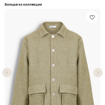
Больше из коллекции
Базовая мужская одежда
для любого случая
Каталог
О бренде
Стилистам
Покупателям
Уход за одеждой
Документы