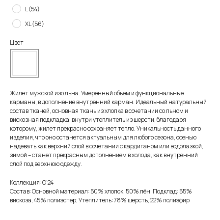
L (54)
XL (56)
Цвет
Жилет мужской изо льна. Умеренный объем и функциональные
карманы, в дополнение внутренний карман. Идеальный натуральный
состав тканей, основная ткань из хлопка в сочетании со льном и
вискозная подкладка, внутри утеплитель из шерсти, благодаря
которому, жилет прекрасно сохраняет тепло. Уникальность данного
изделия, что оно останется актуальным для любого сезона, осенью
надевать как верхний слой в сочетании с кардиганом или водолазкой,
зимой – станет прекрасным дополнением в холода, как внутренний
слой под верхнюю одежду.
Коллекция: O'24
Состав: Основной материал: 50% хлопок, 50% лён; Подклад: 55%
вискоза, 45% полиэстер; Утеплитель: 78% шерсть, 22% полиэфир